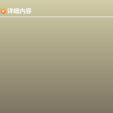
内容加载失败，可能是你的浏览器屏蔽了JS脚本！
详细内容