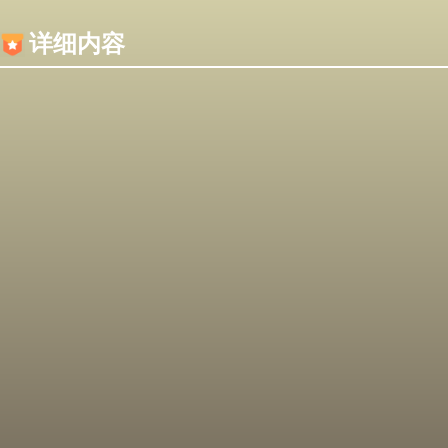
内容加载失败，可能是你的浏览器屏蔽了JS脚本！
详细内容