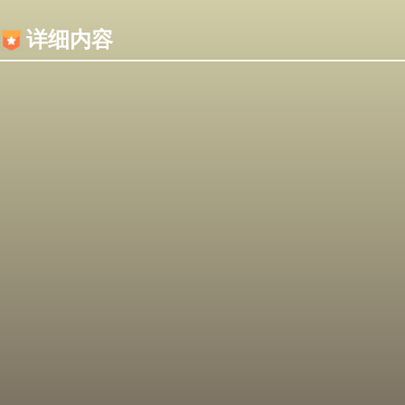
内容加载失败，可能是你的浏览器屏蔽了JS脚本！
详细内容