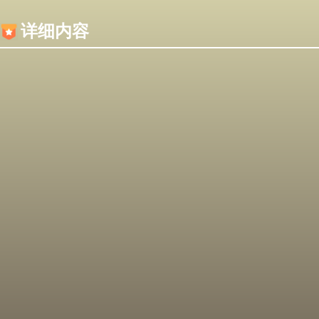
内容加载失败，可能是你的浏览器屏蔽了JS脚本！
详细内容