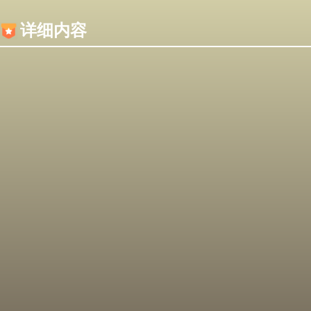
内容加载失败，可能是你的浏览器屏蔽了JS脚本！
详细内容