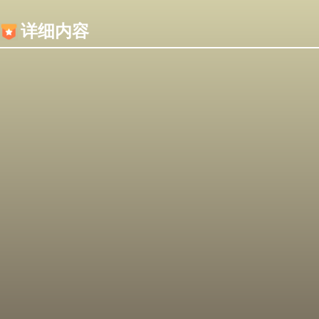
内容加载失败，可能是你的浏览器屏蔽了JS脚本！
详细内容