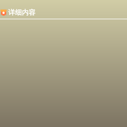
内容加载失败，可能是你的浏览器屏蔽了JS脚本！
详细内容