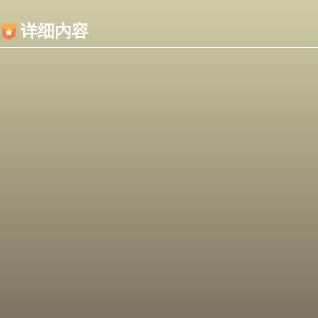
内容加载失败，可能是你的浏览器屏蔽了JS脚本！
详细内容