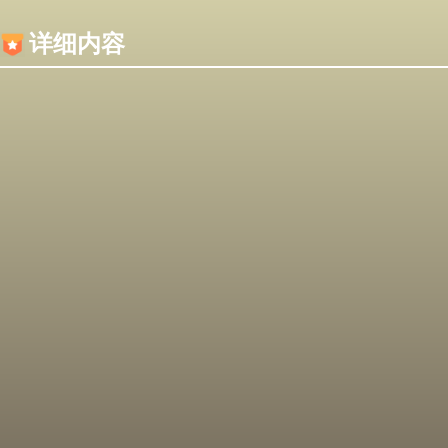
内容加载失败，可能是你的浏览器屏蔽了JS脚本！
详细内容