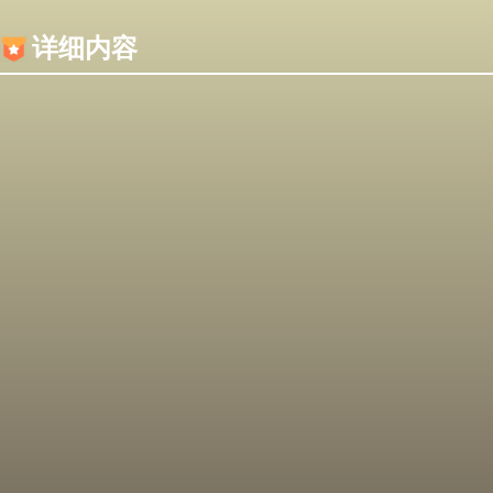
内容加载失败，可能是你的浏览器屏蔽了JS脚本！
详细内容