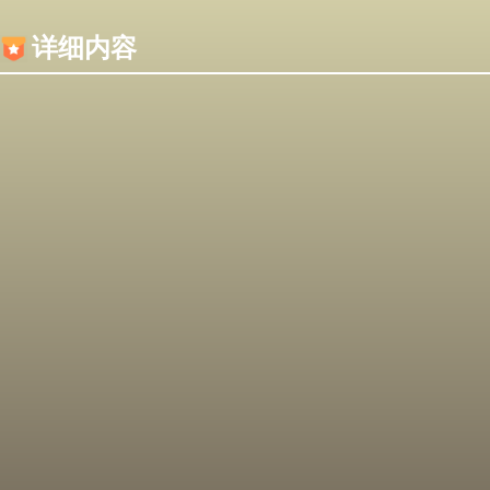
内容加载失败，可能是你的浏览器屏蔽了JS脚本！
详细内容