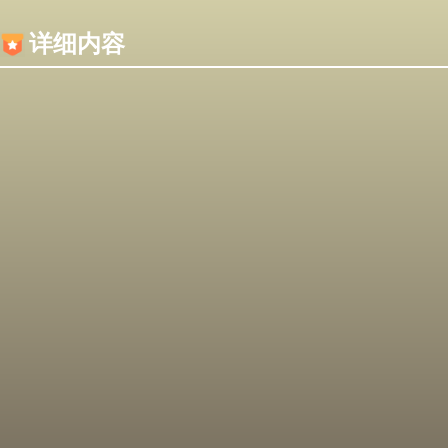
内容加载失败，可能是你的浏览器屏蔽了JS脚本！
详细内容