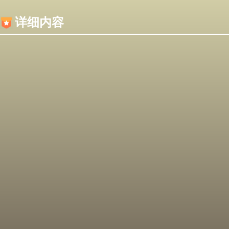
内容加载失败，可能是你的浏览器屏蔽了JS脚本！
详细内容