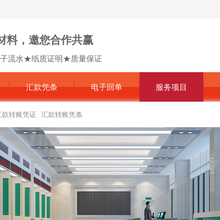
材料，邀您合作共赢
子流水★纸质证明★质量保证
汇款凭条
电子回单
服务项目
汇款转账凭证
汇款转账凭条