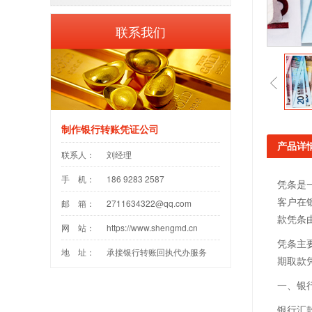
联系我们
制作银行转账凭证公司
产品详
联系人：
刘经理
手 机：
186 9283 2587
凭条是
客户在
邮 箱：
2711634322@qq.com
款凭条
网 站：
https://www.shengmd.cn
凭条主
地 址：
承接银行转账回执代办服务
期取款
一、银
银行汇