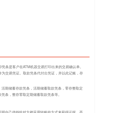
印凭条是客户在ATM机器交易打印出来的交易确认单。
作为交易凭证。取款凭条代付出凭证，并以此记账，存
：活期储蓄存款凭条，活期储蓄取款凭条，零存整取定
款凭条，整存零取定期储蓄取款凭条等。
证明自己借钱给对方都采用转账的方式来获得证据，否