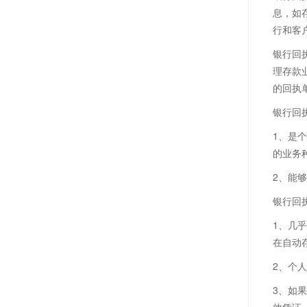
息，如
行和客
银行回
理存款
的回执
银行回
1、是
的业务
2、能
银行回
1、几
在自动
2、个
3、如