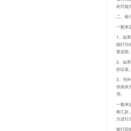
则可能
二、银
一般来
1、如
能打印
要原因
2、如
的证据
3、另
供商来
用。
一般来
账汇款
方进行
银行回