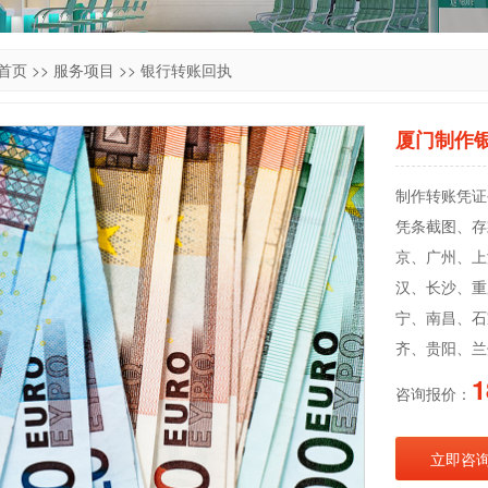
首页
>>
服务项目
>>
银行转账回执
厦门制作
制作转账凭证公
凭条截图、存
京、广州、上
汉、长沙、重
宁、南昌、石
齐、贵阳、兰
1
咨询报价：
立即咨