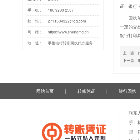
证、银行
手 机：
186 9283 2587
回执单是
邮 箱：
2711634322@qq.com
一定的交
网 站：
https://www.shengmd.cn
银行打印
地 址：
承接银行转账回执代办服务
上一篇：
下一篇：
网站首页
|
转账凭证
|
银行回执
联系
手 机：
邮 箱