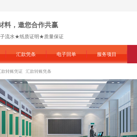
材料，邀您合作共赢
子流水★纸质证明★质量保证
汇款凭条
电子回单
服务项目
汇款转账凭证
汇款转账凭条