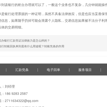
卡到该银行的柜台办理就可以了，一般这个业务也不复杂，几分钟就能操
银行处理票据的一种证明，虽然不具备法律效应，但是也应当妥善保管
易信息，如果随手扔掉可能会泄露个人隐私，交易信息如果被不法分子利
具体的交易明细。
代办银行汇款凭证法律效力是怎么样的？
银行转账回执单到底有什么用途呢？转账凭条的作用
|
汇款凭条
|
电子回单
|
服务项目
|
人：刘经理
186 9283 2587
：2711634322@qq.com