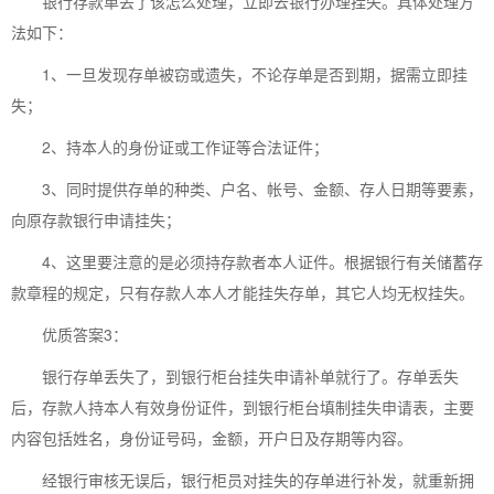
银行存款单丢了该怎么处理，立即去银行办理挂失。具体处理方
法如下：
1、一旦发现存单被窃或遗失，不论存单是否到期，据需立即挂
失；
2、持本人的身份证或工作证等合法证件；
3、同时提供存单的种类、户名、帐号、金额、存人日期等要素，
向原存款银行申请挂失；
4、这里要注意的是必须持存款者本人证件。根据银行有关储蓄存
款章程的规定，只有存款人本人才能挂失存单，其它人均无权挂失。
优质答案3：
银行存单丢失了，到银行柜台挂失申请补单就行了。存单丢失
后，存款人持本人有效身份证件，到银行柜台填制挂失申请表，主要
内容包括姓名，身份证号码，金额，开户日及存期等内容。
经银行审核无误后，银行柜员对挂失的存单进行补发，就重新拥