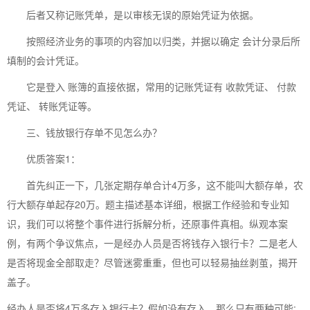
后者又称记账凭单，是以审核无误的原始凭证为依据。
按照经济业务的事项的内容加以归类，并据以确定 会计分录后所
填制的会计凭证。
它是登入 账簿的直接依据，常用的记账凭证有 收款凭证、 付款
凭证、 转账凭证等。
三、钱放银行存单不见怎么办？
优质答案1：
首先纠正一下，几张定期存单合计4万多，这不能叫大额存单，农
行大额存单起存20万。题主描述基本详细，根据工作经验和专业知
识，我们可以将整个事件进行拆解分析，还原事件真相。纵观本案
例，有两个争议焦点，一是经办人员是否将钱存入银行卡？二是老人
是否将现金全部取走？尽管迷雾重重，但也可以轻易抽丝剥茧，揭开
盖子。
经办人是否将4万多存入银行卡？假如没有存入，那么只有两种可能: