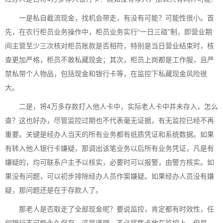
一是私自截流现金，找机会带走，有没有可能？可能性很小。首
先，在农行柜员业务操作中，柜员业务实行“一日三碰”制，即营业期
间主管至少三次核对柜员账款是否相符，特别是当日营业结束时，核
查更加严格，柜员不敢私藏现金；其次，柜员上岗都是工作服，且严
禁私带个人物品，包括现金和银行卡等，在监控下私藏现金风险很
大。
二是，将4万多存款打入他人卡中，实际老人卡中并未存入，怎么
查？这也好办，尽管监控过期也不代表毫无证据，有无监控已经不再
重要。关键是经办人当天的所有业务都有纸质凭证和系统数据。如果
有转入他人银行卡嫌疑，那调出该笔业务以后所有业务凭证，凡是有
嫌疑的，均可联系户主予以核实，必要时可以报警，由警方核实。如
果没有问题，可以初步排除经办人员作案嫌疑。如果经办人员没有嫌
疑，那问题还是在于存款人了。
那老人是否取走了全部现金呢？要说监控，肯定都有时效性，任
何银行不可能永久保存，这是道理，不必将焦点放在监控上。但是，