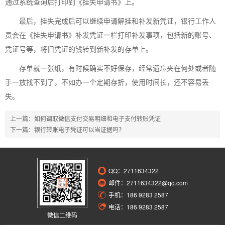
通过系统查询后打印到《挂失申请书》上。
最后，挂失完成后可以继续申请解挂和补发新凭证，银行工作人
员会在《挂失申请书》补发凭证一栏打印补发事项，包括新的账号、
凭证号等，将旧凭证的钱转到新补发的存单上。
存单就一张纸，有时候确实不好保存，经常遗忘夹在何处或者随
手一放找不到了，不如办一个定期存折，使用时间长，还不容易丢
失。
上一篇：
如何调取微信支付交易明细和电子支付转账凭证
下一篇：
银行转账电子凭证可以当证据吗？
QQ：
2711634322
邮件：2711634322@qq.com
手机：186 9283 2587
电话：186 9283 2587
微信二维码