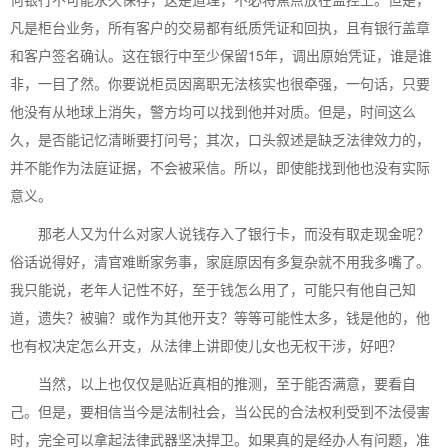
凡是柜台业务，所有客户的交易都有纸质凭证和回执，且有银行盖章
和客户签名确认。这在银行中至少保留15年，调出原始凭证，谁是谁
非，一目了然。你要说柜员因离职无法核实也很牵强，一句话，只要
他没有从地球上消失，警方均可以找到他并对质。但是，时间这么
久，是否能记忆清晰要打问号；其次，口头叙述是缺乏法律效力的，
并不能作为法庭证据，不会被采信。所以，即使能找到他也没有实际
意义。
那老人又为什么对家人说钱存入了银行卡，而没有取走现金呢？
俗话说得好，清官难断家务事，家庭原因有多复杂就不用我多嘴了。
我只能说，老年人记性不好，至于钱怎么用了，可能只有他自己知
道，遗失？被骗？或作为其他开支？等等可能性太多，钱是他的，他
也有权决定怎么开支，从法律上讲即使儿女也无权干涉，好吧？
当然，以上也仅仅是贴近真相的推测，至于能否满意，要看自
己。但是，要相信当今是法制社会，当公民的合法权利受到不法侵害
时，完全可以拿起法律武器坚决捍卫。如果真的是经办人有问题，准