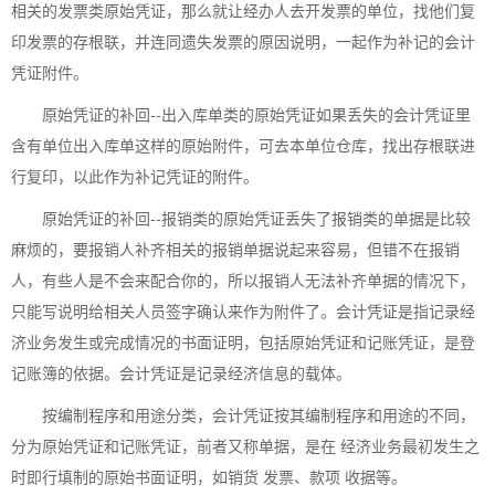
相关的发票类原始凭证，那么就让经办人去开发票的单位，找他们复
印发票的存根联，并连同遗失发票的原因说明，一起作为补记的会计
凭证附件。
原始凭证的补回--出入库单类的原始凭证如果丢失的会计凭证里
含有单位出入库单这样的原始附件，可去本单位仓库，找出存根联进
行复印，以此作为补记凭证的附件。
原始凭证的补回--报销类的原始凭证丢失了报销类的单据是比较
麻烦的，要报销人补齐相关的报销单据说起来容易，但错不在报销
人，有些人是不会来配合你的，所以报销人无法补齐单据的情况下，
只能写说明给相关人员签字确认来作为附件了。会计凭证是指记录经
济业务发生或完成情况的书面证明，包括原始凭证和记账凭证，是登
记账簿的依据。会计凭证是记录经济信息的载体。
按编制程序和用途分类，会计凭证按其编制程序和用途的不同，
分为原始凭证和记账凭证，前者又称单据，是在 经济业务最初发生之
时即行填制的原始书面证明，如销货 发票、款项 收据等。