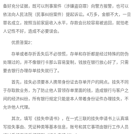
备好充分证据，既可以刑事案件（涉嫌盗窃罪）向警方报警，也可以
依法向人民法院（民事纠纷案件）提起诉讼。4万多，金额不大，一旦
罪名成立，按照当前家庭收入水平，存款会比较容易被追回，就怕老
人记性不好，造成不必要误会。
优质答案2：
存单或者存折丢失后不必惊慌，存单和存折都是经过特殊的防伪
处理过的，并不像银行卡那么容易复制，钱放在银行放心好了，只需
要去银行办理存单挂失就行了。
首先，挂失必须要本人携带身份证去存单开户的网点。挂失不同
于存取款业务，为了防止他人冒领存单里面的钱，造成银行与客户之
间的经济纠纷，所有银行规定只能是本人带着身份证件办理挂失，不
允许他人代理。
其次，填写《挂失申请书》，在一式三联的挂失申请书上认真填
写挂失事由、凭证种类等基本信息，账号和其它事项由银行工作人员